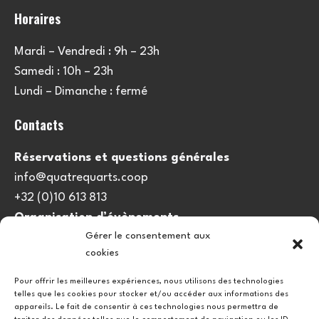
Horaires
Mardi – Vendredi : 9h – 23h
Samedi : 10h – 23h
Lundi – Dimanche : fermé
Contacts
Réservations et questions générales
info@quatrequarts.coop
+32 (0)10 613 813
Organisation d’évènements
Gérer le consentement aux
viedulieu@quatrequarts.coop
cookies
Lien utile
Pour offrir les meilleures expériences, nous utilisons des technologies
telles que les cookies pour stocker et/ou accéder aux informations des
Politique de cookies (UE)
appareils. Le fait de consentir à ces technologies nous permettra de