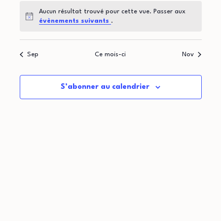
t
d
o
Aucun résultat trouvé pour cette vue. Passer aux
i
r
Notice
évènements suivants
.
n
o
i
d
Sep
Ce mois-ci
Nov
n
e
e
p
v
r
S’abonner au calendrier
u
a
d
e
r
e
s
c
É
É
o
v
v
n
è
è
n
s
n