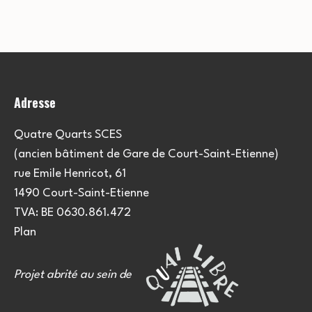
e
u
e
m
l
m
e
t
e
n
Adresse
a
t
n
t
t
Quatre Quarts SCES
(ancien bâtiment de Gare de Court-Saint-Etienne)
i
s
rue Emile Henricot, 61
o
1490 Court-Saint-Etienne
TVA: BE 0630.861.472
n
Plan
s
Projet abrité au sein de