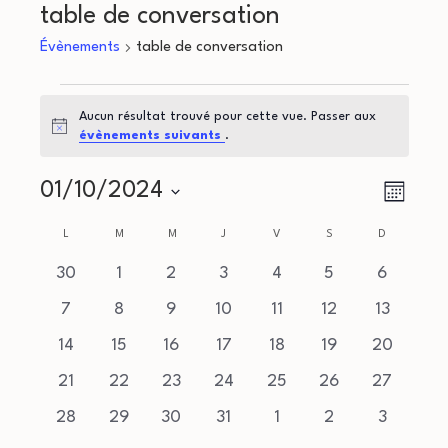
table de conversation
Évènements
table de conversation
Évènements
Aucun résultat trouvé pour cette vue. Passer aux
Notice
évènements suivants
.
N
N
01/10/2024
Mois
a
Sélectionnez
a
C
L
LUNDI
M
MARDI
M
MERCREDI
J
JEUDI
V
VENDREDI
S
SAMEDI
D
DIMANCHE
une
v
v
a
0
0
0
0
0
0
0
30
1
2
3
4
5
6
date.
i
évènements
évènements
évènements
évènements
évènements
évènements
évèneme
0
0
0
0
0
0
0
i
7
8
9
10
11
12
13
l
g
évènements
évènements
évènements
évènements
évènements
évènements
évènemen
0
0
0
0
0
0
0
14
15
16
17
18
19
20
g
e
a
évènements
évènements
évènements
évènements
évènements
évènements
évènemen
0
0
0
0
0
0
0
21
22
23
24
25
26
27
a
t
n
évènements
évènements
évènements
évènements
évènements
évènements
évènemen
0
0
0
0
0
0
0
28
29
30
31
1
2
3
i
évènements
évènements
évènements
évènements
évènements
évènements
évèneme