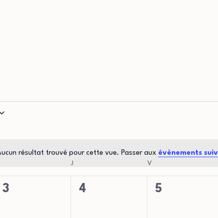
ucun résultat trouvé pour cette vue. Passer aux
évènements sui
Notice
MERCREDI
J
JEUDI
V
VENDREDI
0
0
0
3
4
5
évènement,
évènement,
évènement