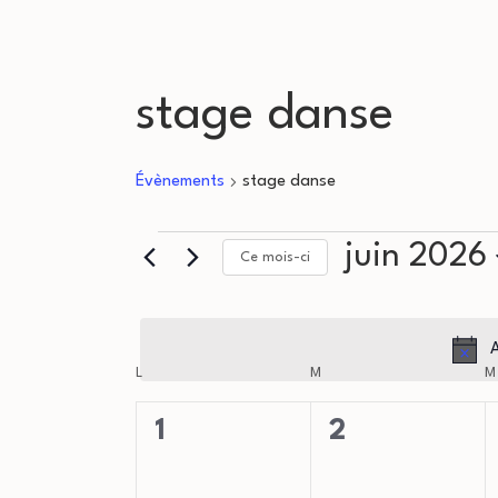
stage danse
Évènements
stage danse
Évènements
juin 2026
Ce mois-ci
Sélectionnez
une
A
C
date.
L
LUNDI
M
MARDI
M
a
0
0
1
2
évènement,
évènement,