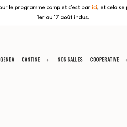
Pour le programme complet c'est par
ici
, et cela s
1er au 17 août inclus.
AGENDA
CANTINE
NOS SALLES
COOPERATIVE
Ouvrir
le
menu