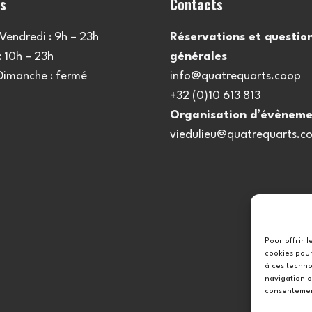
es
Contacts
Vendredi : 9h – 23h
Réservations et questio
 10h – 23h
générales
 Dimanche : fermé
info@quatrequarts.coop
+32 (0)10 613 813
Organisation d’évèneme
viedulieu@quatrequarts.c
Pour offrir 
cookies pour
à ces techno
navigation o
consentement