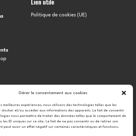
Lien utile
Politique de cookies (UE)
ns
nts
oop
Gérer le consentement aux cookies
les meilleures expériences, nous utilisons des technologies telles que les
 stocker et/ou accéder aux informations des appareils. Le fait de consentir
logies nous permettra de traiter des données telles que le comportement de
u les ID uniques sur ce site. Le fait de ne pas consentir ou de retirer son
 peut avoir un effet négatif sur certaines caractéristiques et fonctions.