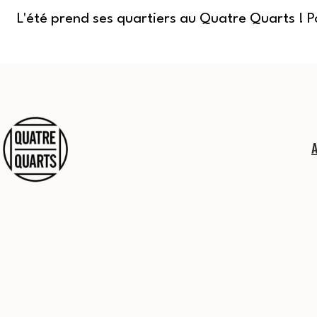
L'été prend ses quartiers au Quatre Quarts ! 
Aller
au
contenu
Quatre
Quarts