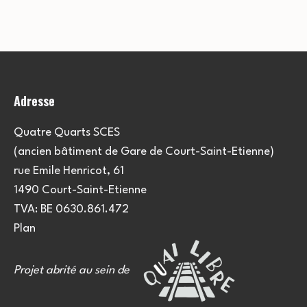
e
u
e
m
l
m
e
t
e
n
Adresse
a
t
n
t
t
Quatre Quarts SCES
(ancien bâtiment de Gare de Court-Saint-Etienne)
i
s
rue Emile Henricot, 61
o
1490 Court-Saint-Etienne
TVA: BE 0630.861.472
n
Plan
s
Projet abrité au sein de