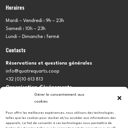
Horaires
Mardi – Vendredi : 9h – 23h
Samedi : 10h – 23h
Lundi – Dimanche : fermé
Contacts
Réservations et questions générales
info@quatrequarts.coop
+32 (0)10 613 813
Organisation d’évènements
Gérer le consentement aux
viedulieu@quatrequarts.coop
cookies
Lien utile
Pour offrir les meilleures expériences, nous utilisons des technologies
telles que les cookies pour stocker et/ou accéder aux informations des
Politique de cookies (UE)
appareils. Le fait de consentir à ces technologies nous permettra de