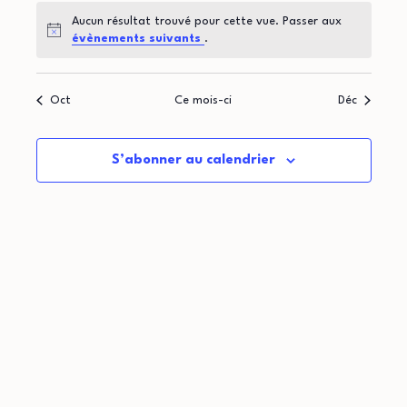
t
d
o
Aucun résultat trouvé pour cette vue. Passer aux
i
r
Notice
évènements suivants
.
n
o
i
d
Oct
Ce mois-ci
Déc
n
e
e
p
v
r
S’abonner au calendrier
u
a
d
e
r
e
s
c
É
É
o
v
v
n
è
è
n
s
n