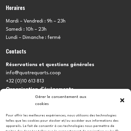
Horaires
Mardi – Vendredi : 9h – 23h
Samedi : 10h – 23h
Lundi – Dimanche : fermé
Contacts
Réservations et questions générales
info@quatrequarts.coop
+32 (0)10 613 813
Organisation d’évènements
Gérer le consentement aux
viedulieu@quatrequarts.coop
cookies
Lien utile
Pour offrir les meilleures expériences, nous utilisons des technologies
telles que les cookies pour stocker et/ou accéder aux informations des
Politique de cookies (UE)
appareils. Le fait de consentir à ces technologies nous permettra de