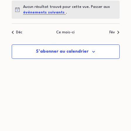
t
d
o
Aucun résultat trouvé pour cette vue. Passer aux
i
r
Notice
évènements suivants
.
n
o
i
d
Déc
Ce mois-ci
Fév
n
e
e
p
v
r
S’abonner au calendrier
u
a
d
e
r
e
s
c
É
É
o
v
v
n
è
è
n
s
n