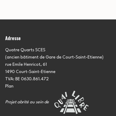
e
u
e
m
l
m
e
t
e
n
Adresse
a
t
n
t
t
Quatre Quarts SCES
(ancien bâtiment de Gare de Court-Saint-Etienne)
i
s
rue Emile Henricot, 61
o
1490 Court-Saint-Etienne
TVA: BE 0630.861.472
n
Plan
s
Projet abrité au sein de