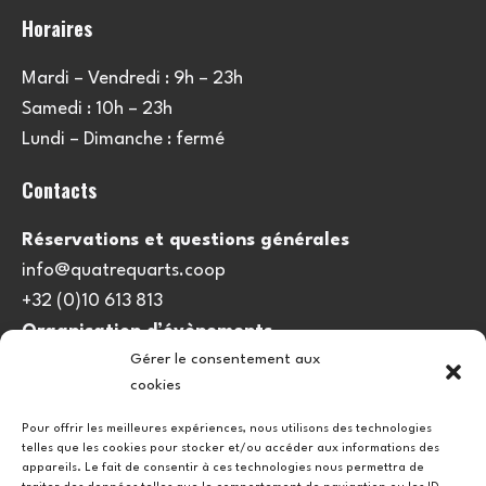
Horaires
Mardi – Vendredi : 9h – 23h
Samedi : 10h – 23h
Lundi – Dimanche : fermé
Contacts
Réservations et questions générales
info@quatrequarts.coop
+32 (0)10 613 813
Organisation d’évènements
Gérer le consentement aux
viedulieu@quatrequarts.coop
cookies
Lien utile
Pour offrir les meilleures expériences, nous utilisons des technologies
telles que les cookies pour stocker et/ou accéder aux informations des
Politique de cookies (UE)
appareils. Le fait de consentir à ces technologies nous permettra de