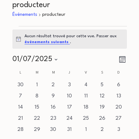
producteur
Évènements
producteur
Évènements
Aucun résultat trouvé pour cette vue. Passer aux
Notice
évènements suivants
.
N
N
01/07/2025
Mois
a
Sélectionnez
a
C
L
LUNDI
M
MARDI
M
MERCREDI
J
JEUDI
V
VENDREDI
S
SAMEDI
D
DIMANCHE
une
v
v
a
0
0
0
0
0
0
0
30
1
2
3
4
5
6
date.
i
évènements
évènements
évènements
évènements
évènements
évènements
évèneme
0
0
0
0
0
0
0
i
7
8
9
10
11
12
13
l
g
évènements
évènements
évènements
évènements
évènements
évènements
évènemen
0
0
0
0
0
0
0
14
15
16
17
18
19
20
g
e
a
évènements
évènements
évènements
évènements
évènements
évènements
évènemen
0
0
0
0
0
0
0
21
22
23
24
25
26
27
a
t
n
évènements
évènements
évènements
évènements
évènements
évènements
évènemen
0
0
0
0
0
0
0
28
29
30
31
1
2
3
i
évènements
évènements
évènements
évènements
évènements
évènements
évèneme