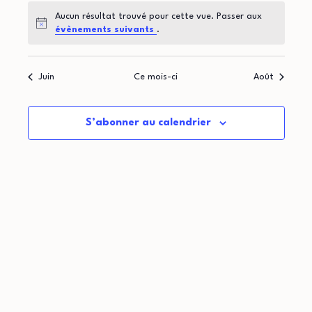
t
d
o
Aucun résultat trouvé pour cette vue. Passer aux
i
r
Notice
évènements suivants
.
n
o
i
d
Juin
Ce mois-ci
Août
n
e
e
p
v
r
S’abonner au calendrier
u
a
d
e
r
e
s
c
É
É
o
v
v
n
è
è
n
s
n