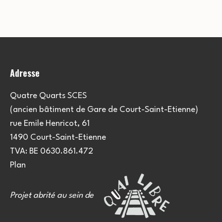
e
u
e
m
l
m
e
t
e
n
Adresse
a
t
n
t
t
Quatre Quarts SCES
(ancien bâtiment de Gare de Court-Saint-Etienne)
i
s
rue Emile Henricot, 61
o
1490 Court-Saint-Etienne
TVA: BE 0630.861.472
n
Plan
s
Projet abrité au sein de