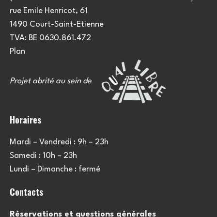
e
u
rue Emile Henricot, 61
m
l
1490 Court-Saint-Etienne
e
TVA: BE 0630.861.472
t
n
Plan
a
t
Projet abrité au sein de
t
i
Horaires
o
Mardi – Vendredi : 9h – 23h
n
Samedi : 10h – 23h
s
Lundi – Dimanche : fermé
Contacts
Réservations et questions générales