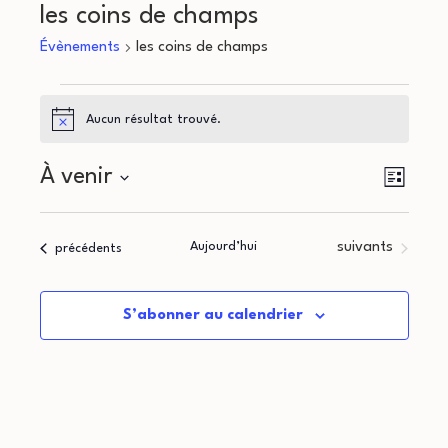
les coins de champs
Évènements
les coins de champs
Évènements
Aucun résultat trouvé.
Notice
N
N
À venir
Liste
a
Sélectionnez
a
une
v
Évènements
Aujourd’hui
suivants
Évènements
précédents
v
date.
i
i
g
S’abonner au calendrier
g
a
a
t
i
t