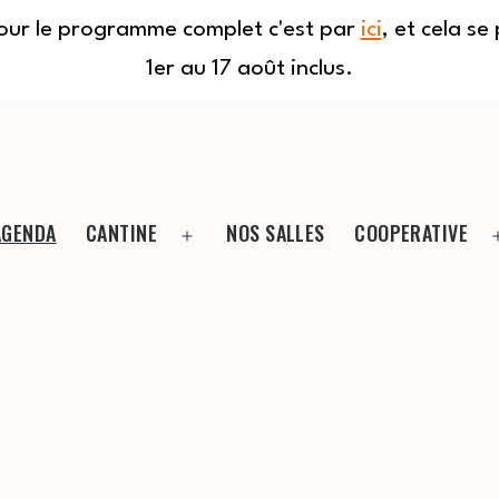
Pour le programme complet c'est par
ici
, et cela s
1er au 17 août inclus.
AGENDA
CANTINE
NOS SALLES
COOPERATIVE
Ouvrir
le
menu