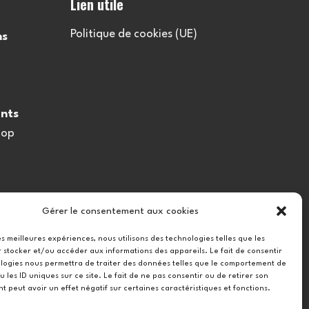
Lien utile
Politique de cookies (UE)
ns
nts
oop
Gérer le consentement aux cookies
les meilleures expériences, nous utilisons des technologies telles que les
 stocker et/ou accéder aux informations des appareils. Le fait de consentir
logies nous permettra de traiter des données telles que le comportement de
u les ID uniques sur ce site. Le fait de ne pas consentir ou de retirer son
 peut avoir un effet négatif sur certaines caractéristiques et fonctions.