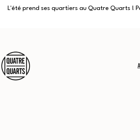
L'été prend ses quartiers au Quatre Quarts ! 
Aller
au
contenu
Quatre
Quarts