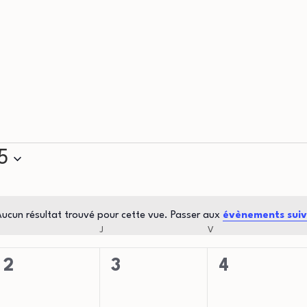
5
ucun résultat trouvé pour cette vue. Passer aux
évènements sui
Notice
MERCREDI
J
JEUDI
V
VENDREDI
0
0
0
2
3
4
évènement,
évènement,
évènement