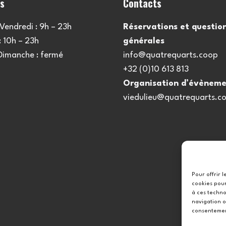
es
Contacts
Vendredi : 9h – 23h
Réservations et questio
 10h – 23h
générales
 Dimanche : fermé
info@quatrequarts.coop
+32 (0)10 613 813
Organisation d’évèneme
viedulieu@quatrequarts.c
Pour offrir 
cookies pour
à ces techno
navigation o
consentement