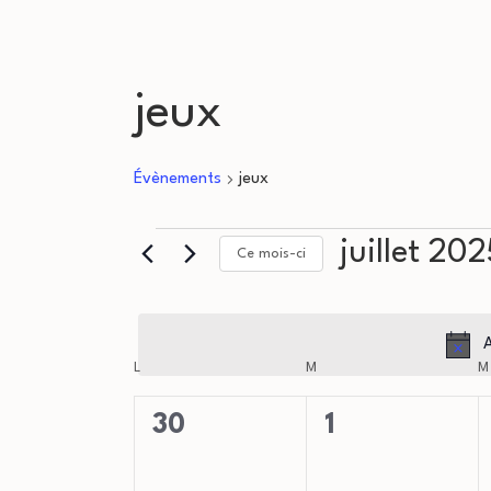
jeux
Évènements
jeux
Évènements
juillet 202
Ce mois-ci
Sélectionnez
une
A
C
date.
L
LUNDI
M
MARDI
M
a
0
0
30
1
évènement,
évènement,