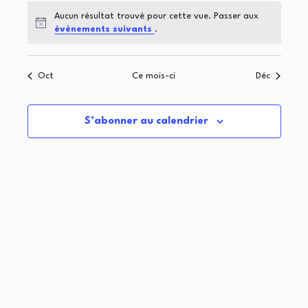
t
d
o
Aucun résultat trouvé pour cette vue. Passer aux
i
r
Notice
évènements suivants
.
n
o
i
d
Oct
Ce mois-ci
Déc
n
e
e
p
v
r
S’abonner au calendrier
u
a
d
e
r
e
s
c
É
É
o
v
v
n
è
è
n
s
n