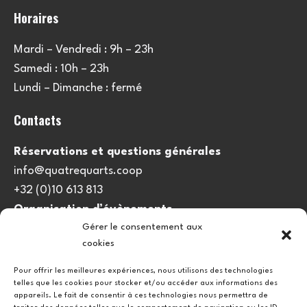
Horaires
Mardi – Vendredi : 9h – 23h
Samedi : 10h – 23h
Lundi – Dimanche : fermé
Contacts
Réservations et questions générales
info@quatrequarts.coop
+32 (0)10 613 813
Organisation d’évènements
Gérer le consentement aux
viedulieu@quatrequarts.coop
cookies
Lien utile
Pour offrir les meilleures expériences, nous utilisons des technologies
telles que les cookies pour stocker et/ou accéder aux informations des
Politique de cookies (UE)
appareils. Le fait de consentir à ces technologies nous permettra de