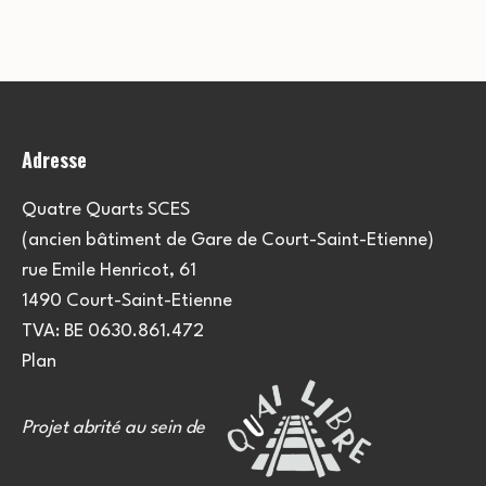
e
u
e
m
l
m
e
t
e
n
Adresse
a
t
n
t
t
Quatre Quarts SCES
(ancien bâtiment de Gare de Court-Saint-Etienne)
i
s
rue Emile Henricot, 61
o
1490 Court-Saint-Etienne
TVA: BE 0630.861.472
n
Plan
s
Projet abrité au sein de