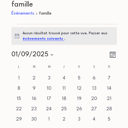
famille
Évènements
famille
Évènements
Aucun résultat trouvé pour cette vue. Passer aux
Notice
évènements suivants
.
N
N
01/09/2025
Mois
a
Sélectionnez
a
C
L
LUNDI
M
MARDI
M
MERCREDI
J
JEUDI
V
VENDREDI
S
SAMEDI
D
DIMANCHE
une
v
v
a
0
0
0
0
0
0
0
1
2
3
4
5
6
7
date.
i
évènements
évènements
évènements
évènements
évènements
évènements
évèneme
0
0
0
0
0
0
0
i
8
9
10
11
12
13
14
l
g
évènements
évènements
évènements
évènements
évènements
évènements
évènemen
0
0
0
0
0
0
0
15
16
17
18
19
20
21
g
e
a
évènements
évènements
évènements
évènements
évènements
évènements
évènemen
0
0
0
0
0
0
0
22
23
24
25
26
27
28
a
t
n
évènements
évènements
évènements
évènements
évènements
évènements
évènemen
0
0
0
0
0
0
0
29
30
1
2
3
4
5
i
évènements
évènements
évènements
évènements
évènements
évènements
évèneme