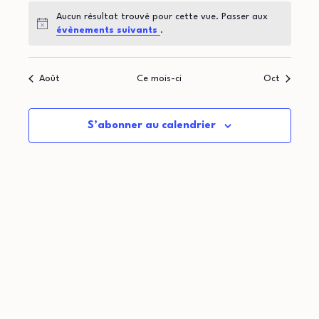
t
d
o
Aucun résultat trouvé pour cette vue. Passer aux
i
r
Notice
évènements suivants
.
n
o
i
d
Août
Ce mois-ci
Oct
n
e
e
p
v
r
S’abonner au calendrier
u
a
d
e
r
e
s
c
É
É
o
v
v
n
è
è
n
s
n