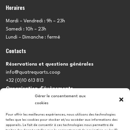
Horaires
Mardi – Vendredi : 9h – 23h
Samedi : 10h – 23h
Lundi – Dimanche : fermé
Contacts
Réservations et questions générales
info@quatrequarts.coop
+32 (0)10 613 813
Organisation d’évènements
Gérer le consentement aux
viedulieu@quatrequarts.coop
cookies
Lien utile
Pour offrir les meilleures expériences, nous utilisons des technologies
telles que les cookies pour stocker et/ou accéder aux informations des
Politique de cookies (UE)
appareils. Le fait de consentir à ces technologies nous permettra de