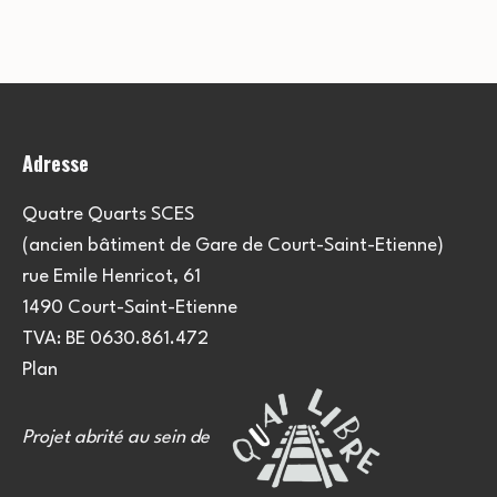
e
u
e
m
l
m
e
t
e
n
Adresse
a
t
n
t
t
Quatre Quarts SCES
(ancien bâtiment de Gare de Court-Saint-Etienne)
i
s
rue Emile Henricot, 61
o
1490 Court-Saint-Etienne
TVA: BE 0630.861.472
n
Plan
s
Projet abrité au sein de