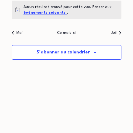
t
d
o
Aucun résultat trouvé pour cette vue. Passer aux
i
r
Notice
évènements suivants
.
n
o
i
d
Mai
Ce mois-ci
Juil
n
e
e
p
v
r
S’abonner au calendrier
u
a
d
e
r
e
s
c
É
É
o
v
v
n
è
è
n
s
n