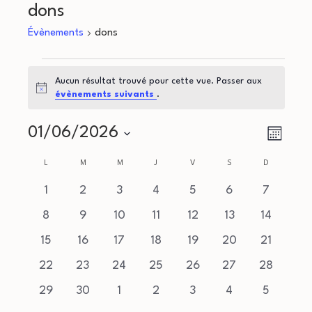
dons
Évènements
dons
Évènements
Aucun résultat trouvé pour cette vue. Passer aux
Notice
évènements suivants
.
N
N
01/06/2026
Mois
a
Sélectionnez
a
C
L
LUNDI
M
MARDI
M
MERCREDI
J
JEUDI
V
VENDREDI
S
SAMEDI
D
DIMANCHE
une
v
v
a
0
0
0
0
0
0
0
1
2
3
4
5
6
7
date.
i
évènements
évènements
évènements
évènements
évènements
évènements
évèneme
0
0
0
0
0
0
0
i
8
9
10
11
12
13
14
l
g
évènements
évènements
évènements
évènements
évènements
évènements
évènemen
0
0
0
0
0
0
0
15
16
17
18
19
20
21
g
e
a
évènements
évènements
évènements
évènements
évènements
évènements
évènemen
0
0
0
0
0
0
0
22
23
24
25
26
27
28
a
t
n
évènements
évènements
évènements
évènements
évènements
évènements
évènemen
0
0
0
0
0
0
0
29
30
1
2
3
4
5
i
évènements
évènements
évènements
évènements
évènements
évènements
évèneme