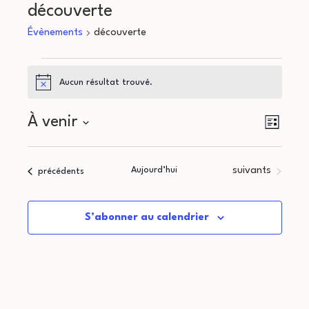
découverte
Évènements
découverte
Évènements
Aucun résultat trouvé.
Notice
N
N
À venir
Liste
a
Sélectionnez
a
une
v
Évènements
Aujourd’hui
suivants
Évènements
précédents
v
date.
i
i
g
S’abonner au calendrier
g
a
a
t
i
t