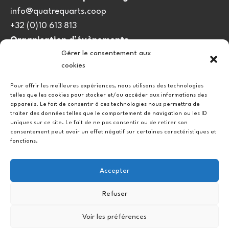
info@quatrequarts.coop
+32 (0)10 613 813
Organisation d’évènements
Gérer le consentement aux
viedulieu@quatrequarts.coop
cookies
Lien utile
Pour offrir les meilleures expériences, nous utilisons des technologies
telles que les cookies pour stocker et/ou accéder aux informations des
Politique de cookies (UE)
appareils. Le fait de consentir à ces technologies nous permettra de
traiter des données telles que le comportement de navigation ou les ID
uniques sur ce site. Le fait de ne pas consentir ou de retirer son
consentement peut avoir un effet négatif sur certaines caractéristiques et
fonctions.
Accepter
Refuser
Instagram
Facebook
Voir les préférences
Copyright © 2026.