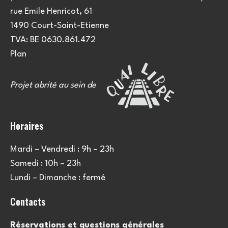
e
u
rue Emile Henricot, 61
m
l
1490 Court-Saint-Etienne
e
TVA: BE 0630.861.472
t
n
Plan
a
t
Projet abrité au sein de
t
i
Horaires
o
Mardi – Vendredi : 9h – 23h
n
Samedi : 10h – 23h
s
Lundi – Dimanche : fermé
Contacts
Réservations et questions générales