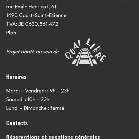
e
u
rue Emile Henricot, 61
m
l
1490 Court-Saint-Etienne
e
TVA: BE 0630.861.472
t
n
Plan
a
t
Projet abrité au sein de
t
i
Horaires
o
Mardi – Vendredi : 9h – 23h
n
Samedi : 10h – 23h
s
Lundi – Dimanche : fermé
Contacts
Réservations et questions générales