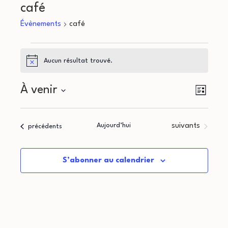
café
Évènements
café
Évènements
Aucun résultat trouvé.
Notice
N
N
À venir
Liste
a
Sélectionnez
a
une
v
Évènements
Aujourd’hui
suivants
Évènements
précédents
v
date.
i
i
g
S’abonner au calendrier
g
a
a
t
i
t