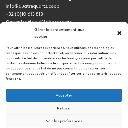
info@quatrequarts.coop
+32 (0)10 613 813
Organisation d’évènements
Gérer le consentement aux
viedulieu@quatrequarts.coop
cookies
Lien utile
Pour offrir les meilleures expériences, nous utilisons des technologies
telles que les cookies pour stocker et/ou accéder aux informations des
Politique de cookies (UE)
appareils. Le fait de consentir à ces technologies nous permettra de
traiter des données telles que le comportement de navigation ou les ID
uniques sur ce site. Le fait de ne pas consentir ou de retirer son
consentement peut avoir un effet négatif sur certaines caractéristiques et
fonctions.
Accepter
Refuser
Instagram
Facebook
Voir les préférences
Copyright © 2026.