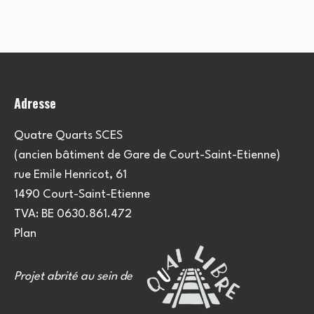
e
u
e
m
l
m
e
t
e
n
Adresse
a
t
n
t
t
Quatre Quarts SCES
(ancien bâtiment de Gare de Court-Saint-Etienne)
i
s
rue Emile Henricot, 61
o
1490 Court-Saint-Etienne
TVA: BE 0630.861.472
n
Plan
s
Projet abrité au sein de