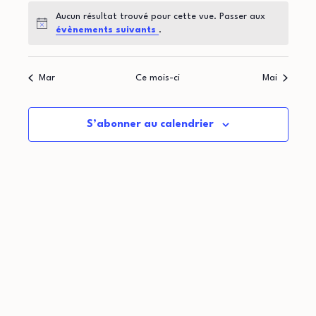
t
d
o
Aucun résultat trouvé pour cette vue. Passer aux
i
r
Notice
évènements suivants
.
n
o
i
d
Mar
Ce mois-ci
Mai
n
e
e
p
v
r
S’abonner au calendrier
u
a
d
e
r
e
s
c
É
É
o
v
v
n
è
è
n
s
n