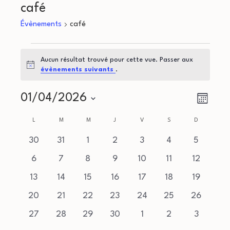
café
Évènements
café
Évènements
Aucun résultat trouvé pour cette vue. Passer aux
Notice
évènements suivants
.
N
N
01/04/2026
Mois
a
Sélectionnez
a
C
L
LUNDI
M
MARDI
M
MERCREDI
J
JEUDI
V
VENDREDI
S
SAMEDI
D
DIMANCHE
une
v
v
a
0
0
0
0
0
0
0
30
31
1
2
3
4
5
date.
i
évènements
évènements
évènements
évènements
évènements
évènements
évèneme
0
0
0
0
0
0
0
i
6
7
8
9
10
11
12
l
g
évènements
évènements
évènements
évènements
évènements
évènements
évènemen
0
0
0
0
0
0
0
13
14
15
16
17
18
19
g
e
a
évènements
évènements
évènements
évènements
évènements
évènements
évènemen
0
0
0
0
0
0
0
20
21
22
23
24
25
26
a
t
n
évènements
évènements
évènements
évènements
évènements
évènements
évènemen
0
0
0
0
0
0
0
27
28
29
30
1
2
3
i
évènements
évènements
évènements
évènements
évènements
évènements
évèneme