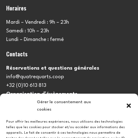
Horaires
Mardi – Vendredi : 9h – 23h
Samedi : 10h – 23h
Lundi – Dimanche : fermé
Contacts
Réservations et questions générales
info@quatrequarts.coop
+32 (0)10 613 813
Organisation d’évènements
Gérer le consentement aux
viedulieu@quatrequarts.coop
cookies
Lien utile
Pour offrir les meilleures expériences, nous utilisons des technologies
telles que les cookies pour stocker et/ou accéder aux informations des
Politique de cookies (UE)
appareils. Le fait de consentir à ces technologies nous permettra de