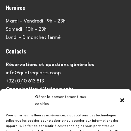
Horaires
Mardi – Vendredi : 9h – 23h
Samedi : 10h – 23h
Lundi – Dimanche : fermé
Contacts
Réservations et questions générales
info@quatrequarts.coop
+32 (0)10 613 813
Organisation d’évènements
Gérer le consentement aux
viedulieu@quatrequarts.coop
cookies
Lien utile
Pour offrir les meilleures expériences, nous utilisons des technologies
telles que les cookies pour stocker et/ou accéder aux informations des
Politique de cookies (UE)
appareils. Le fait de consentir à ces technologies nous permettra de