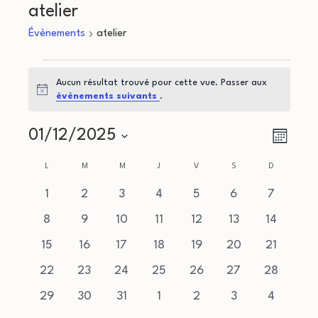
atelier
Évènements
atelier
Évènements
Aucun résultat trouvé pour cette vue. Passer aux
Notice
évènements suivants
.
N
N
01/12/2025
Mois
a
Sélectionnez
a
C
L
LUNDI
M
MARDI
M
MERCREDI
J
JEUDI
V
VENDREDI
S
SAMEDI
D
DIMANCHE
une
v
v
a
0
0
0
0
0
0
0
1
2
3
4
5
6
7
date.
i
évènements
évènements
évènements
évènements
évènements
évènements
évèneme
0
0
0
0
0
0
0
i
8
9
10
11
12
13
14
l
g
évènements
évènements
évènements
évènements
évènements
évènements
évènemen
0
0
0
0
0
0
0
15
16
17
18
19
20
21
g
e
a
évènements
évènements
évènements
évènements
évènements
évènements
évènemen
0
0
0
0
0
0
0
22
23
24
25
26
27
28
a
t
n
évènements
évènements
évènements
évènements
évènements
évènements
évènemen
0
0
0
0
0
0
0
29
30
31
1
2
3
4
i
évènements
évènements
évènements
évènements
évènements
évènements
évèneme