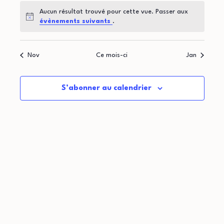
t
d
o
Aucun résultat trouvé pour cette vue. Passer aux
i
r
Notice
évènements suivants
.
n
o
i
d
Nov
Ce mois-ci
Jan
n
e
e
p
v
r
S’abonner au calendrier
u
a
d
e
r
e
s
c
É
É
o
v
v
n
è
è
n
s
n