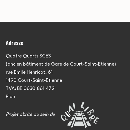
e
u
e
m
l
m
e
t
e
n
Adresse
a
t
n
t
t
Quatre Quarts SCES
(ancien bâtiment de Gare de Court-Saint-Etienne)
i
s
rue Emile Henricot, 61
o
1490 Court-Saint-Etienne
TVA: BE 0630.861.472
n
Plan
s
Projet abrité au sein de