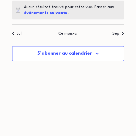
t
d
o
Aucun résultat trouvé pour cette vue. Passer aux
i
r
Notice
évènements suivants
.
n
o
i
d
Juil
Ce mois-ci
Sep
n
e
e
p
v
r
S’abonner au calendrier
u
a
d
e
r
e
s
c
É
É
o
v
v
n
è
è
n
s
n