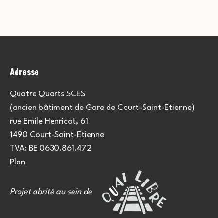
e
u
e
m
l
m
e
t
e
n
Adresse
a
t
n
t
t
Quatre Quarts SCES
(ancien bâtiment de Gare de Court-Saint-Etienne)
i
s
rue Emile Henricot, 61
o
1490 Court-Saint-Etienne
TVA: BE 0630.861.472
n
Plan
s
Projet abrité au sein de