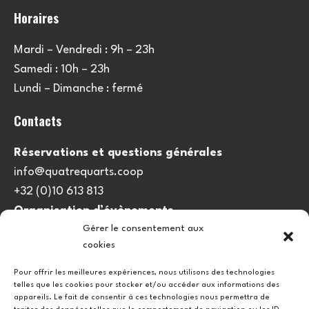
Horaires
Mardi – Vendredi : 9h – 23h
Samedi : 10h – 23h
Lundi – Dimanche : fermé
Contacts
Réservations et questions générales
info@quatrequarts.coop
+32 (0)10 613 813
Organisation d’évènements
Gérer le consentement aux
viedulieu@quatrequarts.coop
cookies
Lien utile
Pour offrir les meilleures expériences, nous utilisons des technologies
telles que les cookies pour stocker et/ou accéder aux informations des
Politique de cookies (UE)
appareils. Le fait de consentir à ces technologies nous permettra de