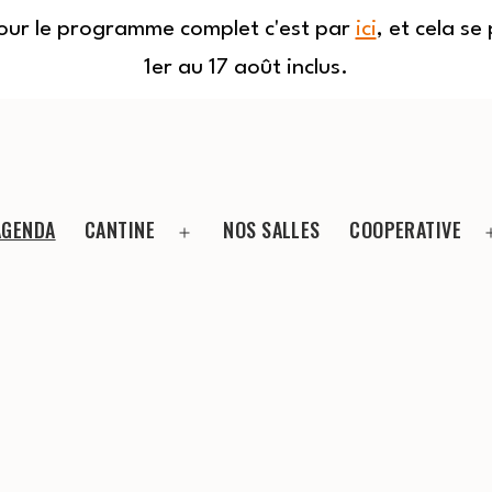
Pour le programme complet c'est par
ici
, et cela s
1er au 17 août inclus.
AGENDA
CANTINE
NOS SALLES
COOPERATIVE
Ouvrir
le
menu