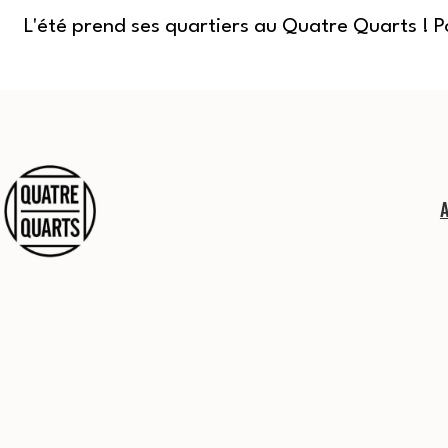
L'été prend ses quartiers au Quatre Quarts ! 
Aller
au
contenu
Quatre
Quarts