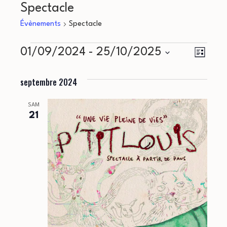
Spectacle
Évènements
Spectacle
Évènements
N
N
01/09/2024
 - 
25/10/2025
Liste
a
Sélectionnez
a
septembre 2024
une
v
v
date.
i
SAM
i
21
g
g
a
a
t
i
t
o
i
n