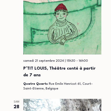
o
d
n
e
p
v
u
a
e
r
s
c
É
o
samedi 21 septembre 2024 | 15h30
-
16h00
v
P’TIT LOUIS, Théâtre conté à partir
n
è
de 7 ans
n
s
Quatre Quarts
Rue Emile Henricot 61, Court-
Saint-Etienne, Belgique
e
u
m
SAM
l
28