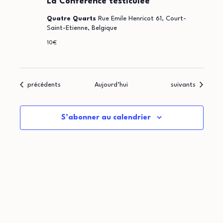
La Conférence testiculée
Quatre Quarts
Rue Emile Henricot 61, Court-
Saint-Etienne, Belgique
10€
Évènements
Évènements
précédents
Aujourd’hui
suivants
S’abonner au calendrier