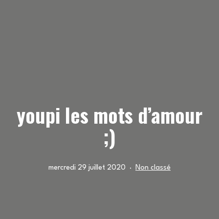
youpi les mots d’amour
;)
Publié
Catégorisé
mercredi 29 juillet 2020
Non classé
le
comme