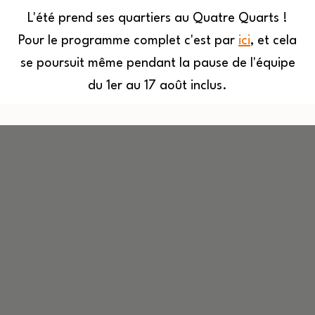
L'été prend ses quartiers au Quatre Quarts !
Pour le programme complet c'est par
ici
, et cela
MENU
se poursuit même pendant la pause de l'équipe
du 1er au 17 août inclus.
Quatre
Aller
Quarts
au
contenu