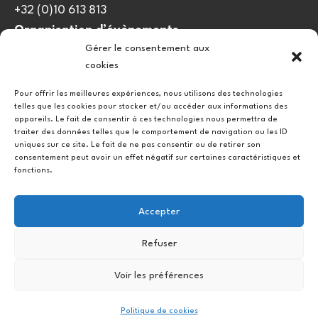
+32 (0)10 613 813
Organisation d’évènements
Gérer le consentement aux
viedulieu@quatrequarts.coop
cookies
Lien utile
Pour offrir les meilleures expériences, nous utilisons des technologies
telles que les cookies pour stocker et/ou accéder aux informations des
Politique de cookies (UE)
appareils. Le fait de consentir à ces technologies nous permettra de
traiter des données telles que le comportement de navigation ou les ID
uniques sur ce site. Le fait de ne pas consentir ou de retirer son
consentement peut avoir un effet négatif sur certaines caractéristiques et
fonctions.
Accepter
Refuser
Instagram
Facebook
Voir les préférences
Copyright © 2026.
Politique de cookies