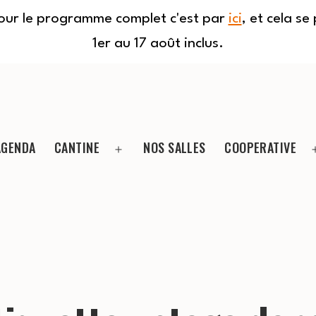
Pour le programme complet c'est par
ici
, et cela s
1er au 17 août inclus.
AGENDA
CANTINE
NOS SALLES
COOPERATIVE
Ouvrir
le
menu