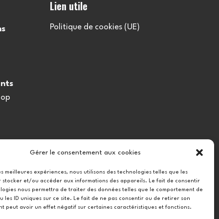
Lien utile
Politique de cookies (UE)
ns
nts
oop
Gérer le consentement aux cookies
les meilleures expériences, nous utilisons des technologies telles que les
 stocker et/ou accéder aux informations des appareils. Le fait de consentir
logies nous permettra de traiter des données telles que le comportement de
u les ID uniques sur ce site. Le fait de ne pas consentir ou de retirer son
 peut avoir un effet négatif sur certaines caractéristiques et fonctions.