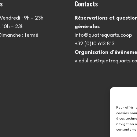
es
Contacts
Vendredi : 9h – 23h
Réservations et questio
 10h – 23h
générales
 Dimanche : fermé
info@quatrequarts.coop
+32 (0)10 613 813
Organisation d’évèneme
viedulieu@quatrequarts.c
Pour offrir 
cookies pour
à ces techno
navigation o
consentement