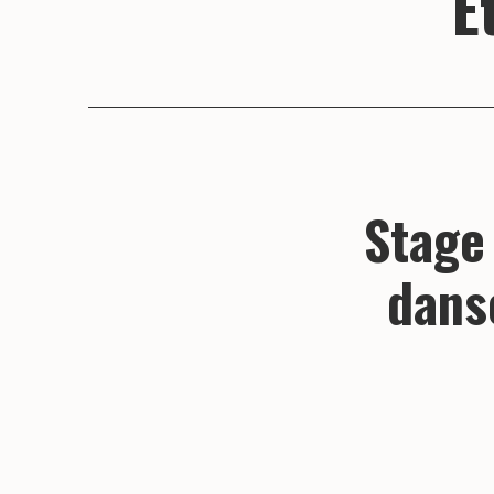
É
Stage 
dans