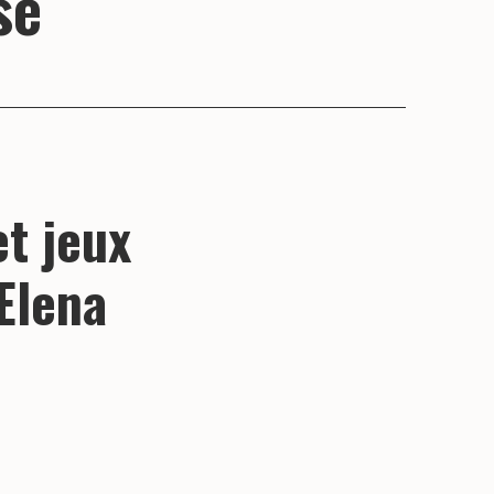
se
et jeux
Elena