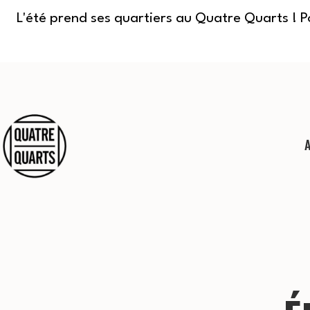
L'été prend ses quartiers au Quatre Quarts ! 
Aller
au
contenu
Quatre
Quarts