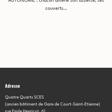
AUTONOMIE : chacun amène son assiette, ses
couverts…
Adresse
Quatre Quarts SCES
(ancien bâtiment de Gare de Court-Saint-Etienne)
rue Emile Henricot, 61