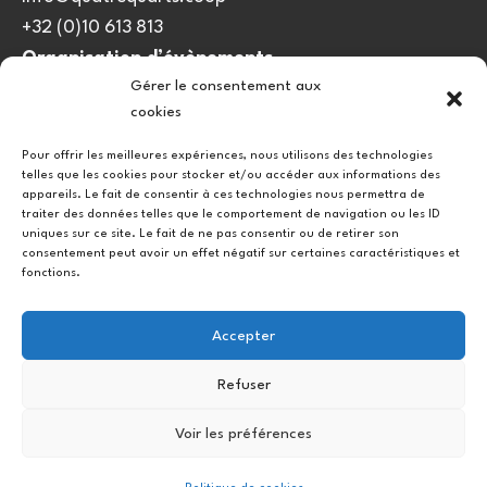
+32 (0)10 613 813
Organisation d’évènements
Gérer le consentement aux
viedulieu@quatrequarts.coop
cookies
Lien utile
Pour offrir les meilleures expériences, nous utilisons des technologies
telles que les cookies pour stocker et/ou accéder aux informations des
Politique de cookies (UE)
appareils. Le fait de consentir à ces technologies nous permettra de
traiter des données telles que le comportement de navigation ou les ID
uniques sur ce site. Le fait de ne pas consentir ou de retirer son
consentement peut avoir un effet négatif sur certaines caractéristiques et
fonctions.
Accepter
Refuser
Instagram
Facebook
Voir les préférences
Copyright © 2026.