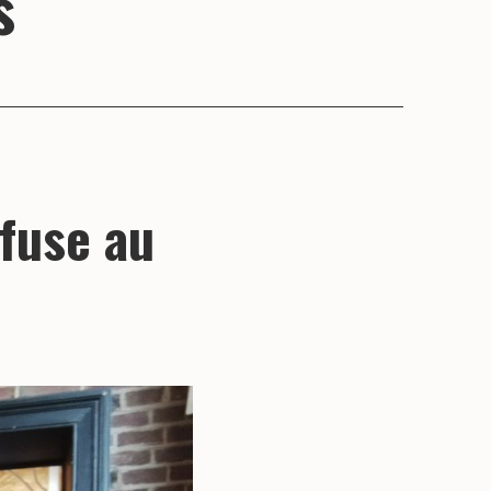
s
nfuse au