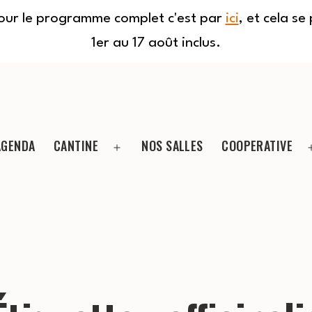
Pour le programme complet c'est par
ici
, et cela s
1er au 17 août inclus.
AGENDA
CANTINE
NOS SALLES
COOPERATIVE
Ouvrir
le
menu