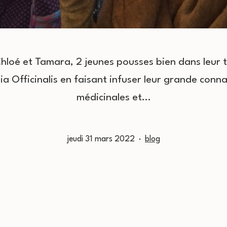
loé et Tamara, 2 jeunes pousses bien dans leur te
lia Officinalis en faisant infuser leur grande conn
médicinales et…
Publié
Catégorisé
jeudi 31 mars 2022
blog
le
comme