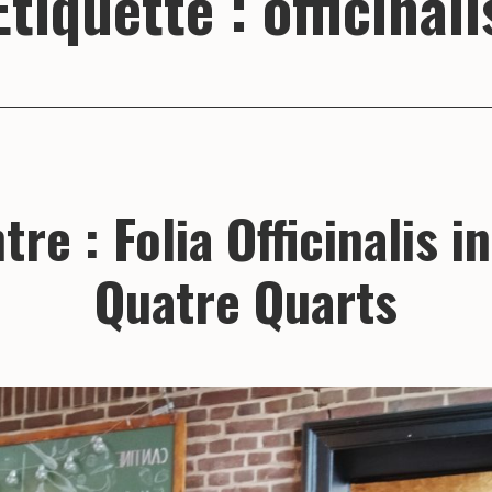
Étiquette :
officinali
re : Folia Officinalis i
Quatre Quarts