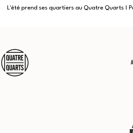
L'été prend ses quartiers au Quatre Quarts ! 
Aller
au
contenu
Quatre
Quarts