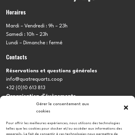
Horaires
Mardi – Vendredi : 9h – 23h
Samedi : 10h – 23h
Lundi – Dimanche : fermé
Contacts
Réservations et questions générales
info@quatrequarts.coop
+32 (0)10 613 813
Organisation d’évènements
Gérer le consentement aux
viedulieu@quatrequarts.coop
cookies
Lien utile
Pour offrir les meilleures expériences, nous utilisons des technologies
telles que les cookies pour stocker et/ou accéder aux informations des
Politique de cookies (UE)
appareils. Le fait de consentir à ces technologies nous permettra de