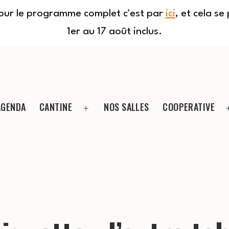
Pour le programme complet c'est par
ici
, et cela s
1er au 17 août inclus.
AGENDA
CANTINE
NOS SALLES
COOPERATIVE
Ouvrir
le
menu