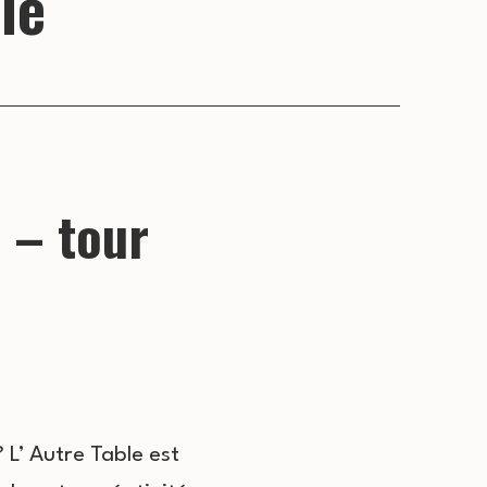
le
e – tour
 L’ Autre Table est