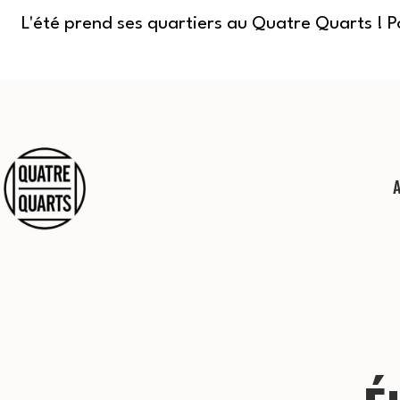
L'été prend ses quartiers au Quatre Quarts ! 
Aller
au
contenu
Quatre
Quarts