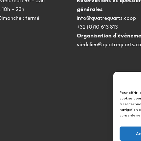
Vendredi : 9h – 23h
Réservations et questio
 10h – 23h
générales
 Dimanche : fermé
info@quatrequarts.coop
+32 (0)10 613 813
Organisation d’évèneme
viedulieu@quatrequarts.c
Pour offrir 
cookies pour
à ces techno
navigation o
consentement
Ac