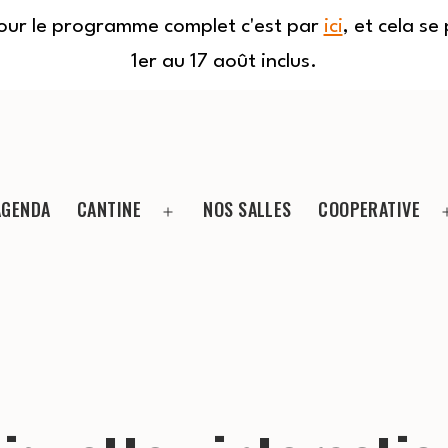
Pour le programme complet c'est par
ici
, et cela s
1er au 17 août inclus.
AGENDA
CANTINE
NOS SALLES
COOPERATIVE
Ouvrir
le
menu