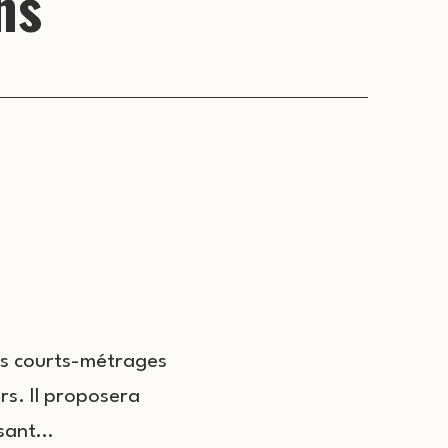
ns
ers courts-métrages
rs. Il proposera
ssant…