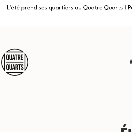
L'été prend ses quartiers au Quatre Quarts ! 
Aller
au
contenu
Quatre
Quarts