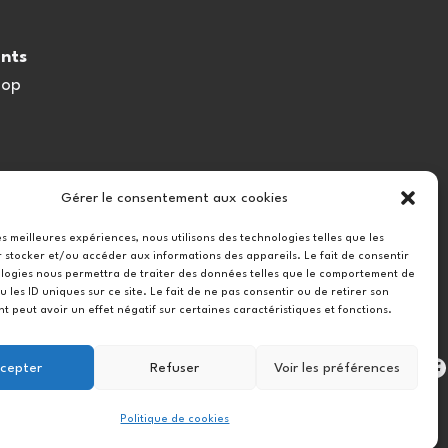
nts
oop
Gérer le consentement aux cookies
les meilleures expériences, nous utilisons des technologies telles que les
 stocker et/ou accéder aux informations des appareils. Le fait de consentir
logies nous permettra de traiter des données telles que le comportement de
u les ID uniques sur ce site. Le fait de ne pas consentir ou de retirer son
 peut avoir un effet négatif sur certaines caractéristiques et fonctions.
Instag
cepter
Refuser
Voir les préférences
Politique de cookies