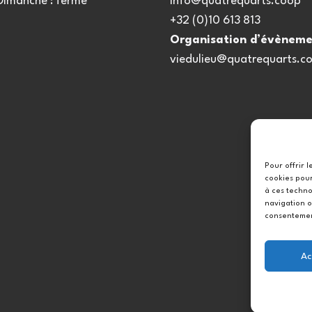
 Dimanche : fermé
info@quatrequarts.coop
+32 (0)10 613 813
Organisation d’évèneme
viedulieu@quatrequarts.c
Pour offrir 
cookies pour
à ces techno
navigation o
consentement
Ac