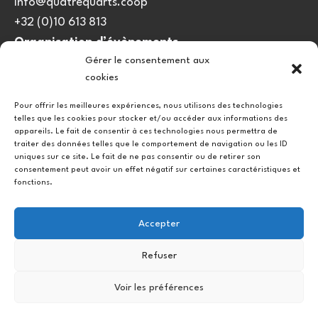
info@quatrequarts.coop
+32 (0)10 613 813
Organisation d’évènements
Gérer le consentement aux
viedulieu@quatrequarts.coop
cookies
Lien utile
Pour offrir les meilleures expériences, nous utilisons des technologies
telles que les cookies pour stocker et/ou accéder aux informations des
Politique de cookies (UE)
appareils. Le fait de consentir à ces technologies nous permettra de
traiter des données telles que le comportement de navigation ou les ID
uniques sur ce site. Le fait de ne pas consentir ou de retirer son
consentement peut avoir un effet négatif sur certaines caractéristiques et
fonctions.
Accepter
Refuser
Instagram
Facebook
Voir les préférences
Copyright © 2026.