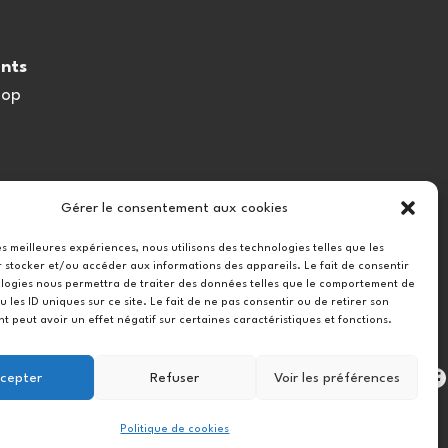
nts
oop
Gérer le consentement aux cookies
les meilleures expériences, nous utilisons des technologies telles que les
 stocker et/ou accéder aux informations des appareils. Le fait de consentir
logies nous permettra de traiter des données telles que le comportement de
u les ID uniques sur ce site. Le fait de ne pas consentir ou de retirer son
 peut avoir un effet négatif sur certaines caractéristiques et fonctions.
Instag
cepter
Refuser
Voir les préférences
Politique de cookies