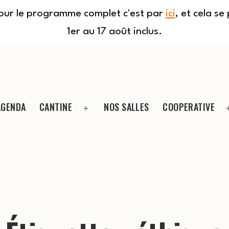
Pour le programme complet c'est par
ici
, et cela s
1er au 17 août inclus.
AGENDA
CANTINE
NOS SALLES
COOPERATIVE
Ouvrir
le
menu