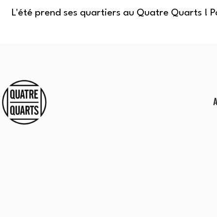
L'été prend ses quartiers au Quatre Quarts ! 
Aller
au
contenu
Quatre
Quarts