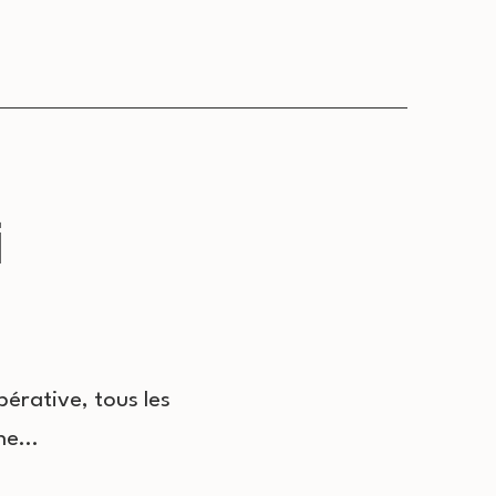
i
pérative, tous les
Une…