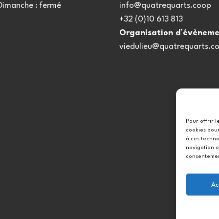
 Dimanche : fermé
info@quatrequarts.coop
+32 (0)10 613 813
Organisation d’évèneme
viedulieu@quatrequarts.c
Pour offrir 
cookies pour
à ces techno
navigation o
consentement
Ac