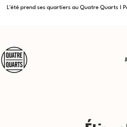
L'été prend ses quartiers au Quatre Quarts ! 
Aller
au
contenu
Quatre
Quarts