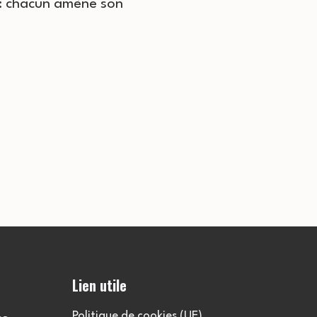
: chacun amène son
Lien utile
Politique de cookies (UE)