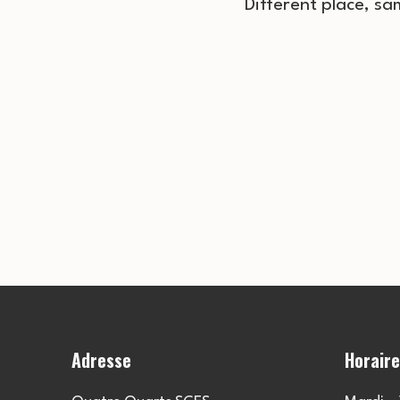
Different place, sa
Adresse
Horair