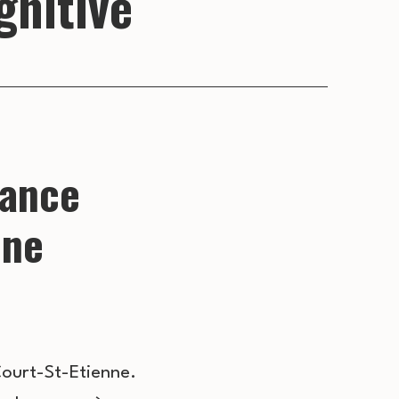
gnitive
nance
nne
Court-St-Etienne.