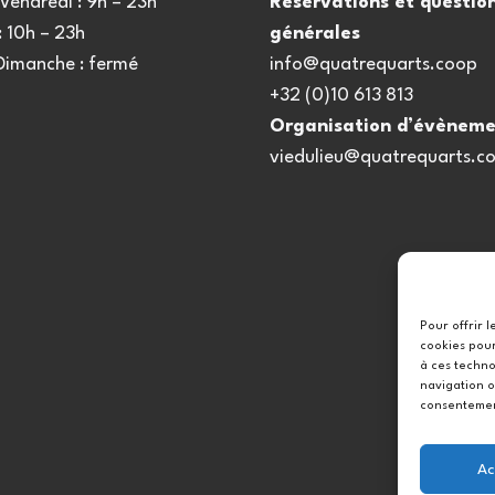
Vendredi : 9h – 23h
Réservations et questio
 10h – 23h
générales
 Dimanche : fermé
info@quatrequarts.coop
+32 (0)10 613 813
Organisation d’évèneme
viedulieu@quatrequarts.c
Pour offrir 
cookies pour
à ces techno
navigation o
consentement
Ac