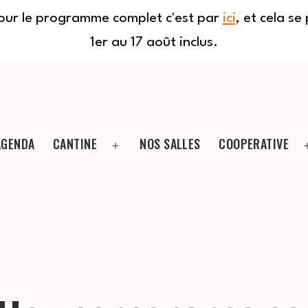
Pour le programme complet c'est par
ici
, et cela s
1er au 17 août inclus.
AGENDA
CANTINE
NOS SALLES
COOPERATIVE
Ouvrir
le
menu