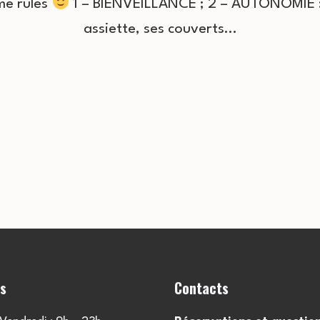
me rules
1 – BIENVEILLANCE ; 2 – AUTONOMIE 
assiette, ses couverts…
es
Contacts