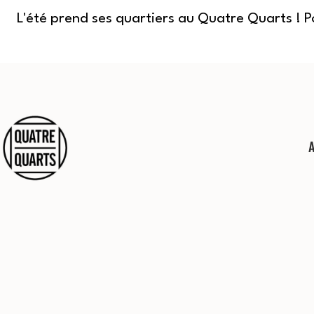
L'été prend ses quartiers au Quatre Quarts ! 
Aller
au
contenu
Quatre
Quarts