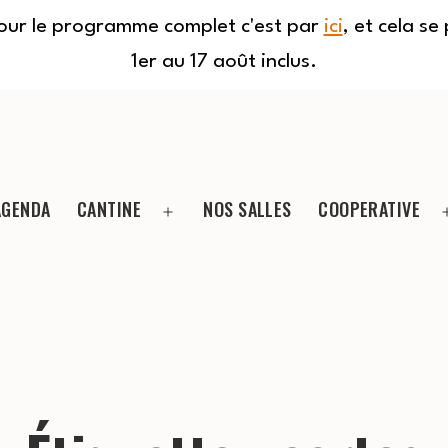
Pour le programme complet c'est par
ici
, et cela s
1er au 17 août inclus.
AGENDA
CANTINE
NOS SALLES
COOPERATIVE
Ouvrir
le
menu