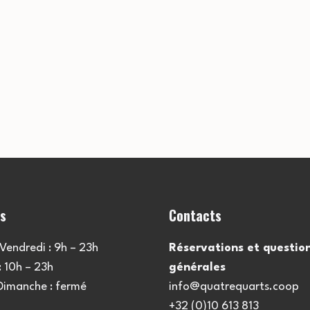
es
Contacts
Vendredi : 9h – 23h
Réservations et questio
 10h – 23h
générales
 Dimanche : fermé
info@quatrequarts.coop
+32 (0)10 613 813