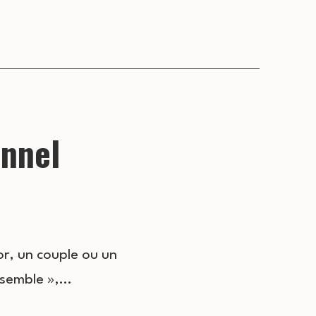
onnel
or, un couple ou un
nsemble »,…