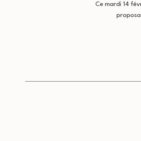
Ce mardi 14 févr
proposan
Pagination
des
publications