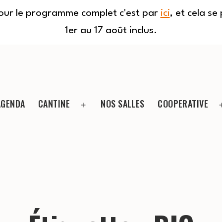
Pour le programme complet c'est par
ici
, et cela s
1er au 17 août inclus.
AGENDA
CANTINE
NOS SALLES
COOPERATIVE
Ouvrir
le
menu