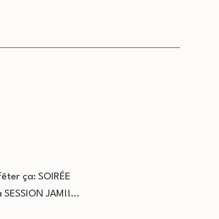
fêter ça: SOIRÉE
la SESSION JAM!!…