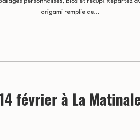
allages personnalisés, bios et récup! Repartez a
origami remplie de…
14 février à La Matinal