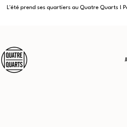
L'été prend ses quartiers au Quatre Quarts ! 
Aller
au
contenu
Quatre
Quarts