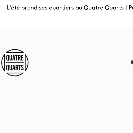
L'été prend ses quartiers au Quatre Quarts ! 
Aller
au
contenu
Quatre
Quarts