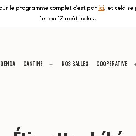
Pour le programme complet c'est par
ici
, et cela s
1er au 17 août inclus.
AGENDA
CANTINE
NOS SALLES
COOPERATIVE
Ouvrir
le
menu