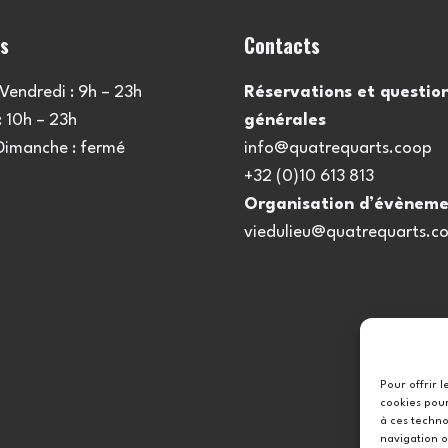
es
Contacts
Vendredi : 9h – 23h
Réservations et questio
 10h – 23h
générales
 Dimanche : fermé
info@quatrequarts.coop
+32 (0)10 613 813
Organisation d’évèneme
viedulieu@quatrequarts.c
Pour offrir 
cookies pour
à ces techno
navigation o