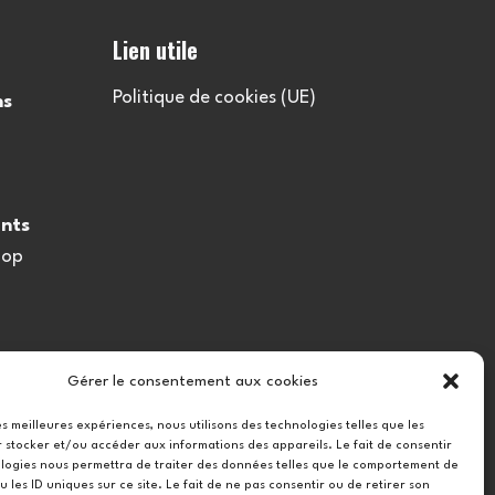
Lien utile
Politique de cookies (UE)
ns
nts
oop
Gérer le consentement aux cookies
les meilleures expériences, nous utilisons des technologies telles que les
 stocker et/ou accéder aux informations des appareils. Le fait de consentir
logies nous permettra de traiter des données telles que le comportement de
u les ID uniques sur ce site. Le fait de ne pas consentir ou de retirer son