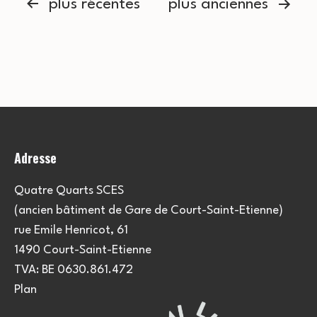
Pagination
plus récentes
plus anciennes
des
publications
Adresse
Quatre Quarts SCES
(ancien bâtiment de Gare de Court-Saint-Etienne)
rue Emile Henricot, 61
1490 Court-Saint-Etienne
TVA: BE 0630.861.472
Plan