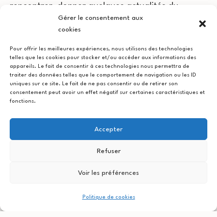
rencontrer, donner quelques actualités du
Gérer le consentement aux
moment à Quatre Quarts
cookies
Vous venez?
Pour offrir les meilleures expériences, nous utilisons des technologies
telles que les cookies pour stocker et/ou accéder aux informations des
appareils. Le fait de consentir à ces technologies nous permettra de
traiter des données telles que le comportement de navigation ou les ID
uniques sur ce site. Le fait de ne pas consentir ou de retirer son
consentement peut avoir un effet négatif sur certaines caractéristiques et
fonctions.
Accepter
Navigation
Refuser
Publication précédente
Ampoules décoratives
de
Voir les préférences
l’article
Publication suivante
Politique de cookies
Inventaire avant les fêtes