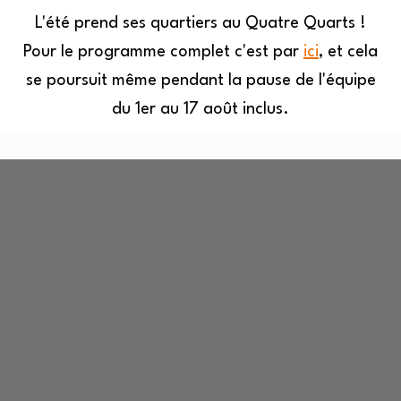
L'été prend ses quartiers au Quatre Quarts !
Pour le programme complet c'est par
ici
, et cela
MENU
se poursuit même pendant la pause de l'équipe
du 1er au 17 août inclus.
Quatre
Aller
Quarts
au
contenu