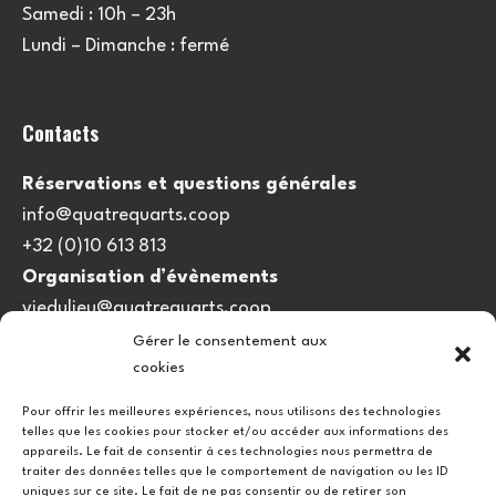
Samedi : 10h – 23h
Lundi – Dimanche : fermé
Contacts
Réservations et questions générales
info@quatrequarts.coop
+32 (0)10 613 813
Organisation d’évènements
viedulieu@quatrequarts.coop
Gérer le consentement aux
cookies
Lien utile
Pour offrir les meilleures expériences, nous utilisons des technologies
telles que les cookies pour stocker et/ou accéder aux informations des
Politique de cookies (UE)
appareils. Le fait de consentir à ces technologies nous permettra de
traiter des données telles que le comportement de navigation ou les ID
uniques sur ce site. Le fait de ne pas consentir ou de retirer son