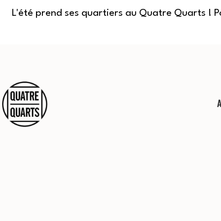
L'été prend ses quartiers au Quatre Quarts ! 
Aller
au
contenu
Quatre
Quarts