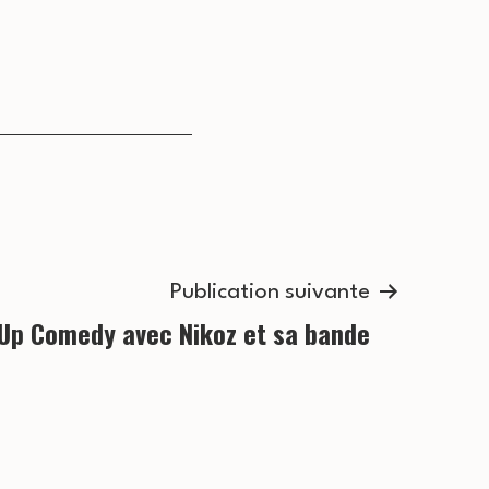
p
s
É
a
v
r
è
n
c
e
o
m
e
Publication suivante
n
Up Comedy avec Nikoz et sa bande
n
s
t
u