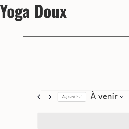
Yoga Doux
Évènements
À venir
Aujourd’hui
Sélectionnez
la
date