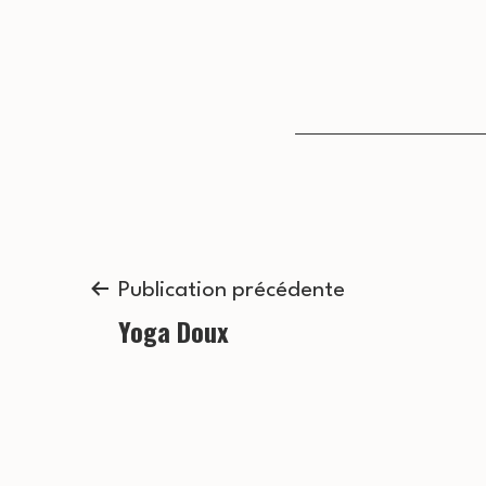
Navigation
Publication précédente
Yoga Doux
de
l’article