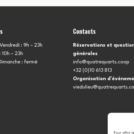
es
Contacts
Vendredi : 9h – 23h
Réservations et questio
 10h – 23h
générales
 Dimanche : fermé
info@quatrequarts.coop
+32 (0)10 613 813
Organisation d’évèneme
viedulieu@quatrequarts.c
Pour offrir 