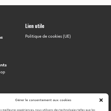
l
t
Lien utile
a
Politique de cookies (UE)
ns
t
i
nts
o
oop
n
s
Gérer le consentement aux cookies
les meilleures expériences, nous utilisons des technologies telles que les