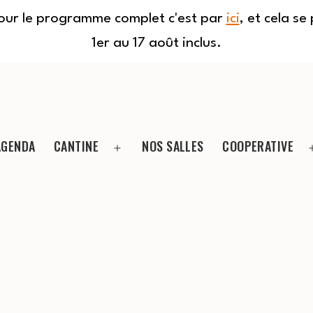
Pour le programme complet c'est par
ici
, et cela s
1er au 17 août inclus.
AGENDA
CANTINE
NOS SALLES
COOPERATIVE
Ouvrir
le
menu