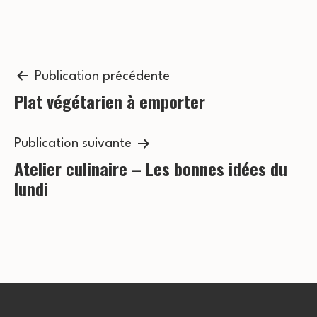
o
v
n
è
n
Navigation
s
Publication précédente
e
Plat végétarien à emporter
de
u
m
l’article
l
e
Publication suivante
t
Atelier culinaire – Les bonnes idées du
n
lundi
a
t
t
i
o