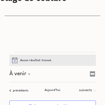
Évènements
Aucun résultat trouvé.
Notice
N
N
À venir
Résumé
a
Sélectionnez
a
la
v
Évènements
Aujourd’hui
suivants
Évènements
précédents
v
date
i