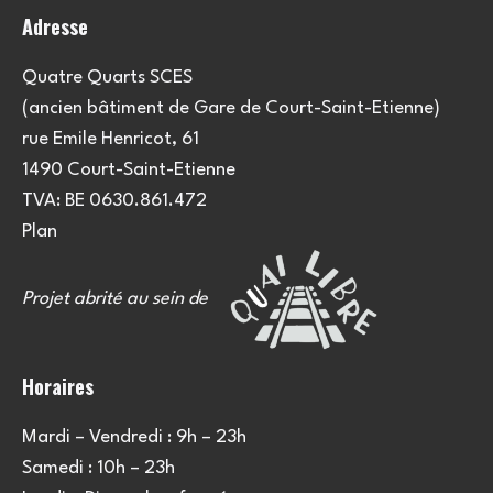
n
Adresse
s
Quatre Quarts SCES
(ancien bâtiment de Gare de Court-Saint-Etienne)
rue Emile Henricot, 61
1490 Court-Saint-Etienne
TVA: BE 0630.861.472
Plan
Projet abrité au sein de
Horaires
Mardi – Vendredi : 9h – 23h
Samedi : 10h – 23h