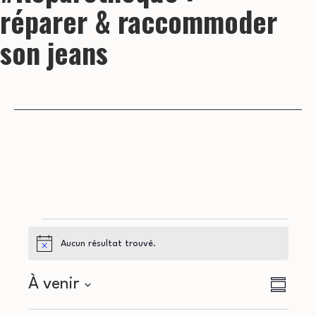
réparer & raccommoder
son jeans
Évènements
Aucun résultat trouvé.
Notice
N
N
À venir
Résumé
a
Sélectionnez