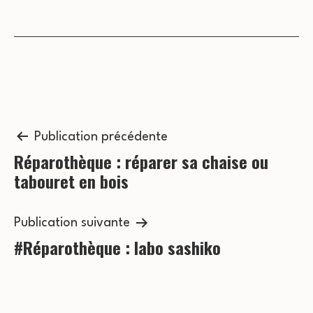
e
r
s
c
É
o
v
n
è
n
Navigation
s
Publication précédente
e
Réparothèque : réparer sa chaise ou
de
u
tabouret en bois
m
l’article
l
e
t
Publication suivante
n
#Réparothèque : labo sashiko
a
t
t