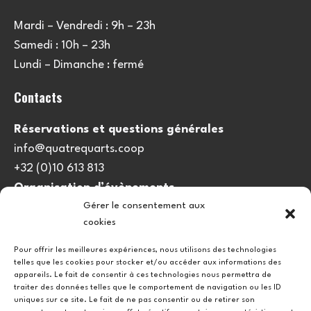
Mardi – Vendredi : 9h – 23h
Samedi : 10h – 23h
Lundi – Dimanche : fermé
Contacts
Réservations et questions générales
info@quatrequarts.coop
+32 (0)10 613 813
Organisation d’évènements
Gérer le consentement aux
viedulieu@quatrequarts.coop
cookies
Lien utile
Pour offrir les meilleures expériences, nous utilisons des technologies
telles que les cookies pour stocker et/ou accéder aux informations des
Politique de cookies (UE)
appareils. Le fait de consentir à ces technologies nous permettra de
traiter des données telles que le comportement de navigation ou les ID
uniques sur ce site. Le fait de ne pas consentir ou de retirer son