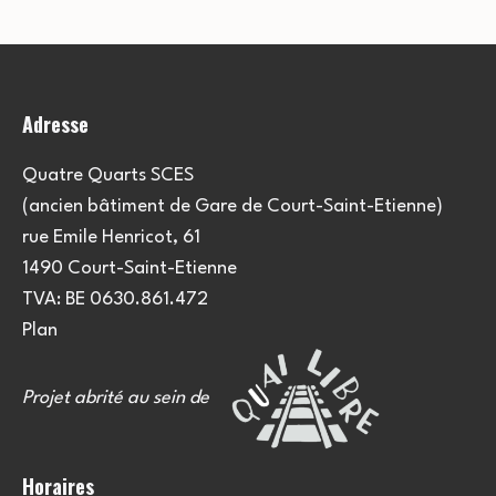
i
o
n
Adresse
s
Quatre Quarts SCES
(ancien bâtiment de Gare de Court-Saint-Etienne)
rue Emile Henricot, 61
1490 Court-Saint-Etienne
TVA: BE 0630.861.472
Plan
Projet abrité au sein de
Horaires