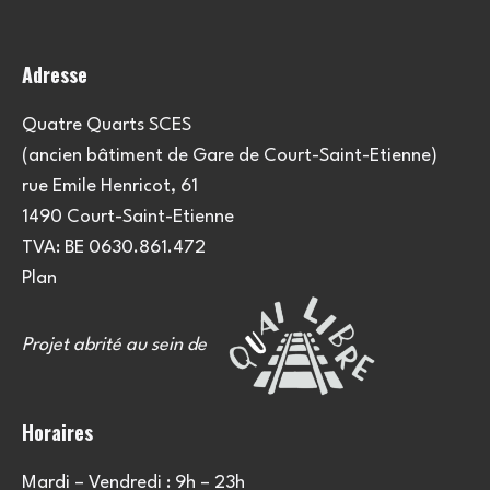
o
n
Adresse
s
Quatre Quarts SCES
(ancien bâtiment de Gare de Court-Saint-Etienne)
rue Emile Henricot, 61
1490 Court-Saint-Etienne
TVA: BE 0630.861.472
Plan
Projet abrité au sein de
Horaires
Mardi – Vendredi : 9h – 23h