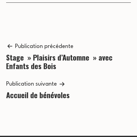
s
c
É
o
v
n
è
n
Navigation
s
Publication précédente
e
Stage » Plaisirs d’Automne » avec
de
u
Enfants des Bois
m
l’article
l
e
t
Publication suivante
n
Accueil de bénévoles
a
t
t
i