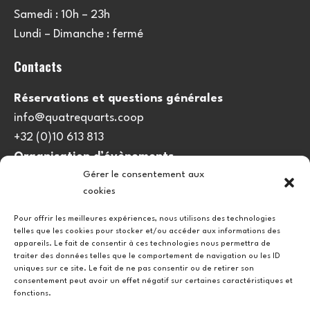
Samedi : 10h – 23h
Lundi – Dimanche : fermé
Contacts
Réservations et questions générales
info@quatrequarts.coop
+32 (0)10 613 813
Organisation d’évènements
Gérer le consentement aux
viedulieu@quatrequarts.coop
cookies
Lien utile
Pour offrir les meilleures expériences, nous utilisons des technologies
telles que les cookies pour stocker et/ou accéder aux informations des
Politique de cookies (UE)
appareils. Le fait de consentir à ces technologies nous permettra de
traiter des données telles que le comportement de navigation ou les ID
uniques sur ce site. Le fait de ne pas consentir ou de retirer son
consentement peut avoir un effet négatif sur certaines caractéristiques et
fonctions.