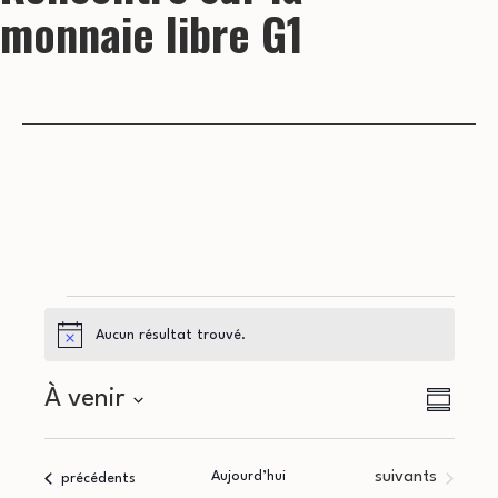
monnaie libre G1
Évènements
Aucun résultat trouvé.
Notice
N
N
À venir
Résumé
a
Sélectionnez
a
la
v
Évènements
Aujourd’hui
suivants
Évènements
précédents
date