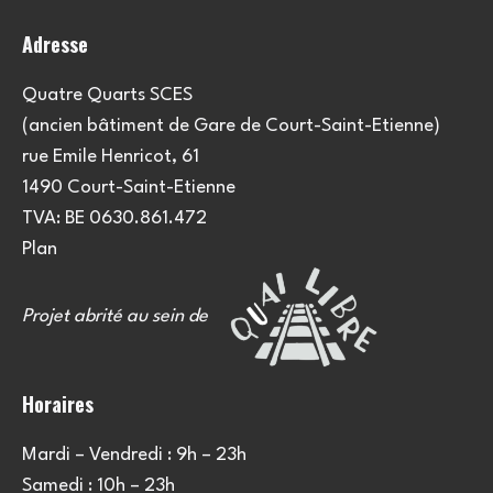
o
Adresse
n
s
Quatre Quarts SCES
(ancien bâtiment de Gare de Court-Saint-Etienne)
rue Emile Henricot, 61
1490 Court-Saint-Etienne
TVA: BE 0630.861.472
Plan
Projet abrité au sein de
Horaires
Mardi – Vendredi : 9h – 23h
Samedi : 10h – 23h