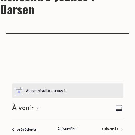
Darsen
Évènements
Aucun résultat trouvé.
Notice
N
N
À venir
Résumé
a
Sélectionnez
a
la
v
Évènements
Aujourd’hui
suivants
Évènements
précédents
date