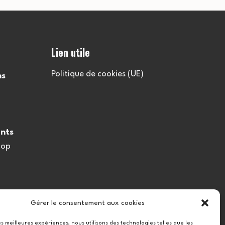
l
t
Lien utile
a
Politique de cookies (UE)
ns
t
i
nts
o
oop
n
s
Gérer le consentement aux cookies
les meilleures expériences, nous utilisons des technologies telles que les