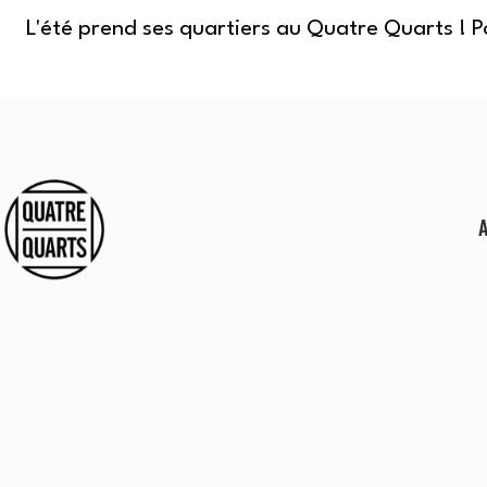
L'été prend ses quartiers au Quatre Quarts ! 
Aller
au
contenu
Quatre
Quarts