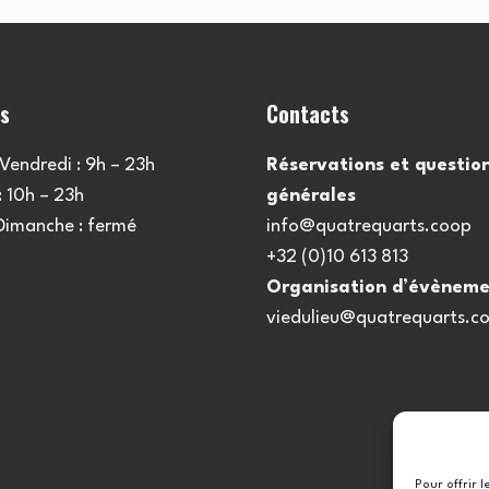
es
Contacts
Vendredi : 9h – 23h
Réservations et questio
 10h – 23h
générales
 Dimanche : fermé
info@quatrequarts.coop
+32 (0)10 613 813
Organisation d’évèneme
viedulieu@quatrequarts.c
Pour offrir 