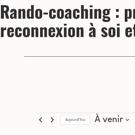
Rando-coaching : p
reconnexion à soi e
Évènements
À venir
Aujourd’hui
Sélectionnez