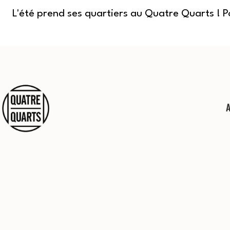
L'été prend ses quartiers au Quatre Quarts ! 
Aller
au
contenu
Quatre
Quarts