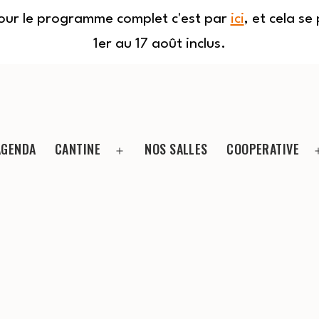
Pour le programme complet c'est par
ici
, et cela s
1er au 17 août inclus.
AGENDA
CANTINE
NOS SALLES
COOPERATIVE
Ouvrir
le
menu