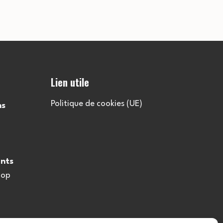
u
l
t
Lien utile
a
Politique de cookies (UE)
ns
t
i
nts
o
oop
n