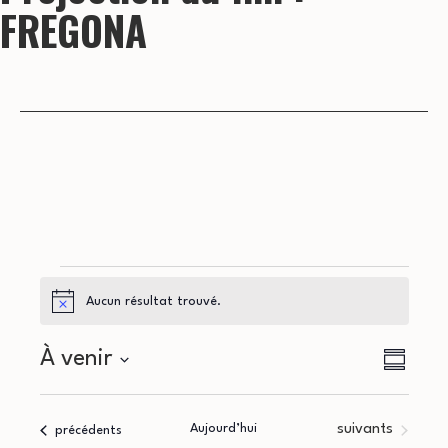
FREGONA
Évènements
Aucun résultat trouvé.
Notice
N
N
À venir
Résumé
a
Sélectionnez
a
la
v
Évènements
Aujourd’hui
suivants
Évènements
précédents
date