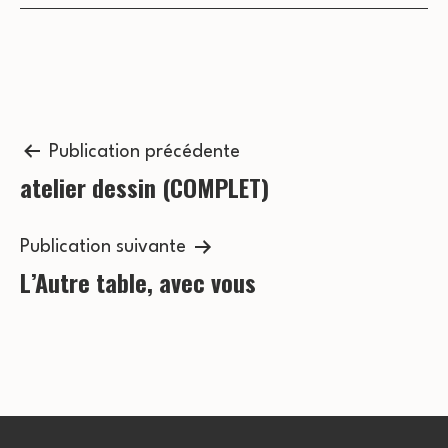
s
c
É
o
v
n
è
n
Navigation
s
Publication précédente
e
atelier dessin (COMPLET)
de
u
m
l’article
l
e
Publication suivante
t
L’Autre table, avec vous
n
a
t
t
i