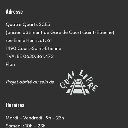
o
Adresse
n
s
Quatre Quarts SCES
(ancien bâtiment de Gare de Court-Saint-Etienne)
rue Emile Henricot, 61
1490 Court-Saint-Etienne
TVA: BE 0630.861.472
Plan
Projet abrité au sein de
Horaires
Mardi – Vendredi : 9h – 23h
Samedi : 10h – 23h