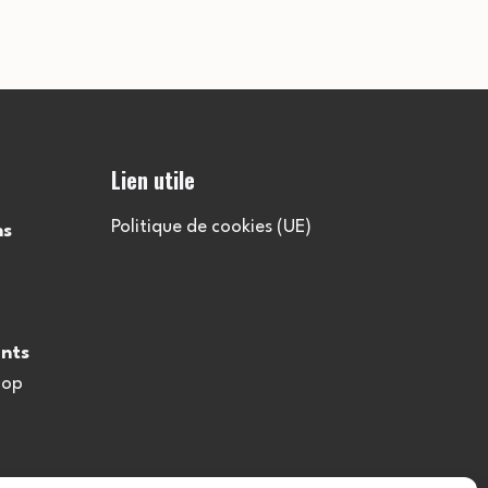
u
l
t
Lien utile
a
Politique de cookies (UE)
ns
t
i
nts
o
oop
n