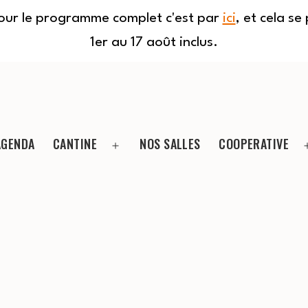
Pour le programme complet c'est par
ici
, et cela s
1er au 17 août inclus.
AGENDA
CANTINE
NOS SALLES
COOPERATIVE
Ouvrir
le
menu