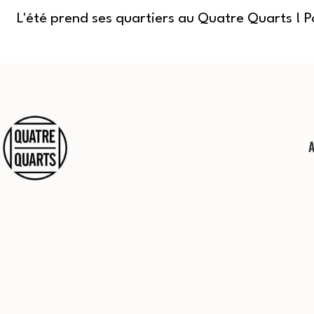
L'été prend ses quartiers au Quatre Quarts ! 
Aller
au
contenu
Quatre
Quarts