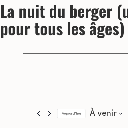
La nuit du berger 
pour tous les âges)
Évènements
À venir
Aujourd’hui
Sélectionnez