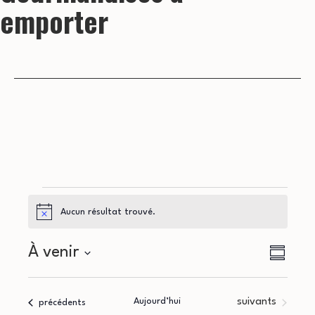
emporter
Évènements
Aucun résultat trouvé.
Notice
N
N
À venir
Résumé
a
Sélectionnez
a
la
v
Évènements
Aujourd’hui
suivants
Évènements
précédents
date