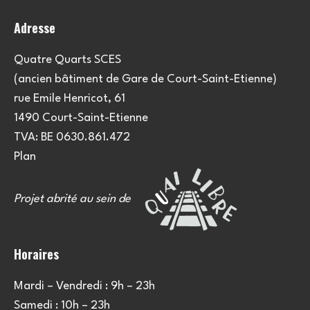
o
Adresse
n
s
Quatre Quarts SCES
(ancien bâtiment de Gare de Court-Saint-Etienne)
rue Emile Henricot, 61
1490 Court-Saint-Etienne
TVA: BE 0630.861.472
Plan
Projet abrité au sein de
Horaires
Mardi – Vendredi : 9h – 23h
Samedi : 10h – 23h