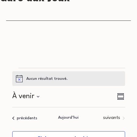
Évènements
Aucun résultat trouvé.
Notice
N
N
À venir
Résumé
a
Sélectionnez
a
la
v
Évènements
Aujourd’hui
suivants
Évènements
précédents
v
date
i