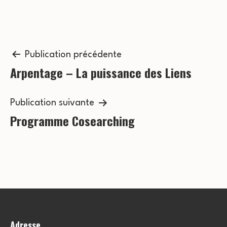
o
v
n
è
n
Navigation
s
Publication précédente
e
Arpentage – La puissance des Liens
de
u
m
l’article
l
e
Publication suivante
t
Programme Cosearching
n
a
t
t
i
o
Adresse