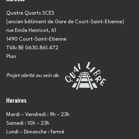
n
s
Quatre Quarts SCES
(ancien bâtiment de Gare de Court-Saint-Etienne)
rue Emile Henricot, 61
1490 Court-Saint-Etienne
TVA: BE 0630.861.472
Plan
Projet abrité au sein de
Horaires
Mardi – Vendredi : 9h – 23h
Samedi : 10h – 23h
Lundi – Dimanche : fermé