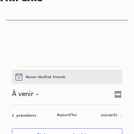
Évènements
Aucun résultat trouvé.
Notice
N
N
À venir
Résumé
a
Sélectionnez
a
la
v
Évènements
Aujourd’hui
suivants
Évènements
précédents
v
date
i