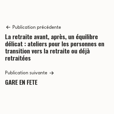
o
v
n
è
n
Navigation
s
Publication précédente
e
La retraite avant, après, un équilibre
de
u
délicat : ateliers pour les personnes en
m
l’article
l
transition vers la retraite ou déjà
e
retraitées
t
n
a
t
Publication suivante
t
GARE EN FETE
i
o