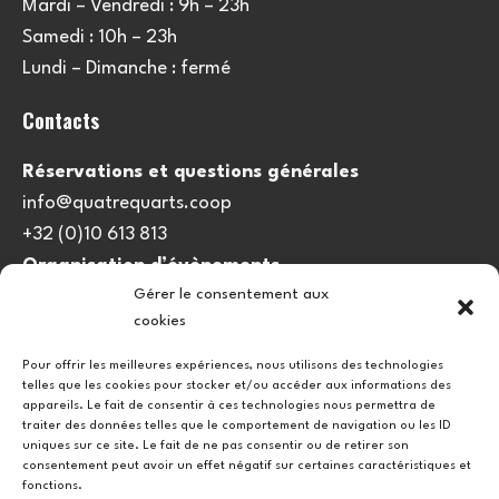
Mardi – Vendredi : 9h – 23h
Samedi : 10h – 23h
Lundi – Dimanche : fermé
Contacts
Réservations et questions générales
info@quatrequarts.coop
+32 (0)10 613 813
Organisation d’évènements
Gérer le consentement aux
viedulieu@quatrequarts.coop
cookies
Lien utile
Pour offrir les meilleures expériences, nous utilisons des technologies
telles que les cookies pour stocker et/ou accéder aux informations des
Politique de cookies (UE)
appareils. Le fait de consentir à ces technologies nous permettra de
traiter des données telles que le comportement de navigation ou les ID
uniques sur ce site. Le fait de ne pas consentir ou de retirer son
consentement peut avoir un effet négatif sur certaines caractéristiques et
fonctions.