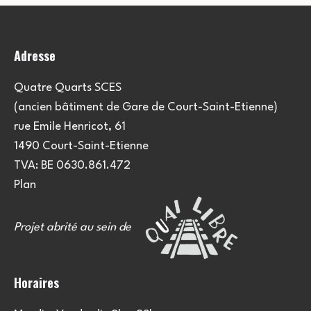
n
s
Adresse
Quatre Quarts SCES
(ancien bâtiment de Gare de Court-Saint-Etienne)
rue Emile Henricot, 61
1490 Court-Saint-Etienne
TVA: BE 0630.861.472
Plan
Projet abrité au sein de
Horaires