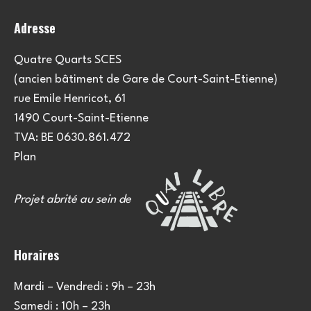
o
Adresse
n
s
Quatre Quarts SCES
(ancien bâtiment de Gare de Court-Saint-Etienne)
rue Emile Henricot, 61
1490 Court-Saint-Etienne
TVA: BE 0630.861.472
Plan
Projet abrité au sein de
Horaires
Mardi – Vendredi : 9h – 23h
Samedi : 10h – 23h