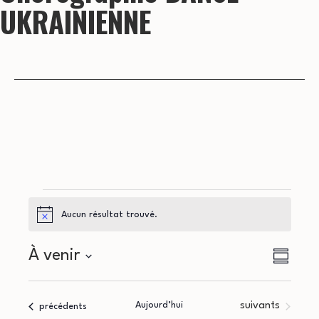
UKRAINIENNE
Évènements
Aucun résultat trouvé.
Notice
N
N
À venir
Résumé
a
Sélectionnez
a
la
v
Évènements
Aujourd’hui
suivants
Évènements
précédents
date