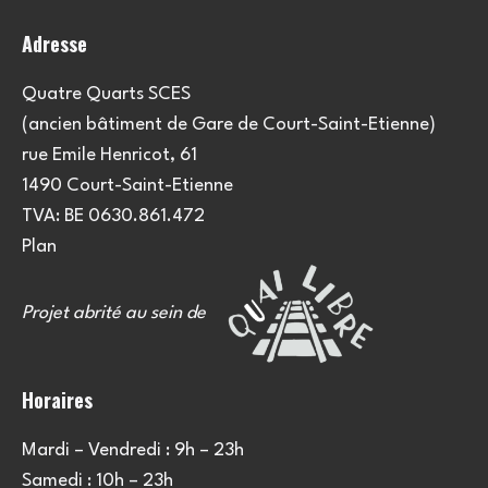
o
Adresse
n
s
Quatre Quarts SCES
(ancien bâtiment de Gare de Court-Saint-Etienne)
rue Emile Henricot, 61
1490 Court-Saint-Etienne
TVA: BE 0630.861.472
Plan
Projet abrité au sein de
Horaires
Mardi – Vendredi : 9h – 23h
Samedi : 10h – 23h