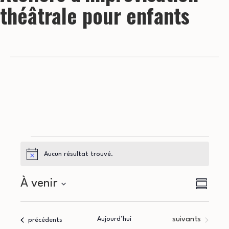
théâtrale pour enfants
Évènements
Aucun résultat trouvé.
Notice
N
N
À venir
Résumé
a
Sélectionnez
a
la
v
Évènements
Aujourd’hui
suivants
Évènements
précédents
date