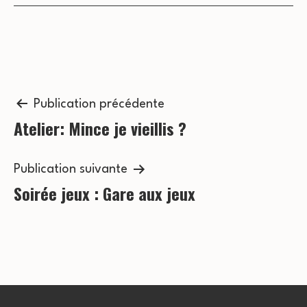
s
c
É
o
v
n
è
n
Navigation
s
Publication précédente
e
Atelier: Mince je vieillis ?
de
u
m
l’article
l
e
Publication suivante
t
Soirée jeux : Gare aux jeux
n
a
t
t
i