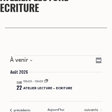
ECRITURE
Évènements
N
N
À venir
Résumé
a
Sélectionnez
a
Août 2026
la
v
v
date
SAM
10h00
-
13h00
i
22
ATELIER LECTURE – ECRITURE
i
g
g
a
Évènements
Aujourd’hui
suivants
Évènements
précédents