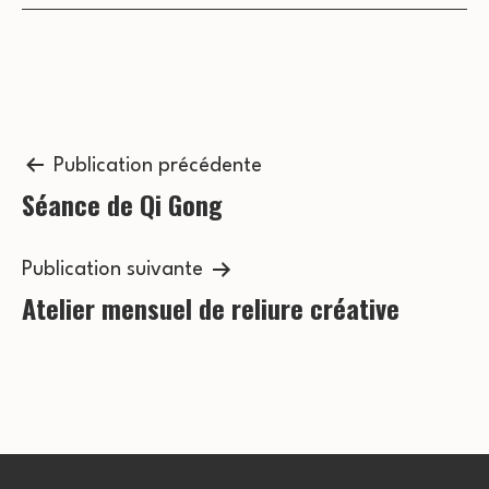
n
s
e
u
m
l
e
Navigation
t
Publication précédente
n
Séance de Qi Gong
de
a
t
l’article
t
Publication suivante
Atelier mensuel de reliure créative
i
o
n
s